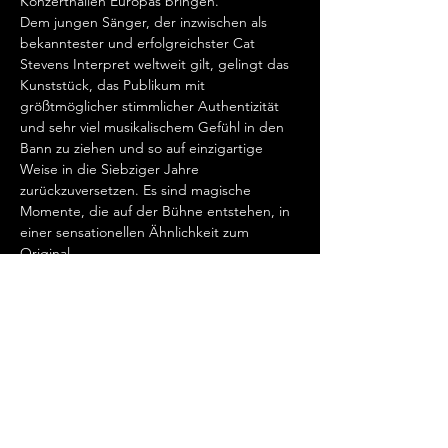
Konzerthallen Europas bringen.  
Dem jungen Sänger, der inzwischen als 
bekanntester und erfolgreichster Cat 
Stevens Interpret weltweit gilt, gelingt das 
Kunststück, das Publikum mit 
größtmöglicher stimmlicher Authentizität 
und sehr viel musikalischem Gefühl in den 
Bann zu ziehen und so auf einzigartige 
Weise in die Siebziger Jahre 
zurückzuversetzen. Es sind magische 
Momente, die auf der Bühne entstehen, in 
einer sensationellen Ähnlichkeit zum 
Original.   
„Cat Stevens hat mein Herz erobert, seit 
ich ihn gemeinsam mit Ronan Keating 
seinen wundervollen Song „Father And 
Son“ singen hörte.…
Show More