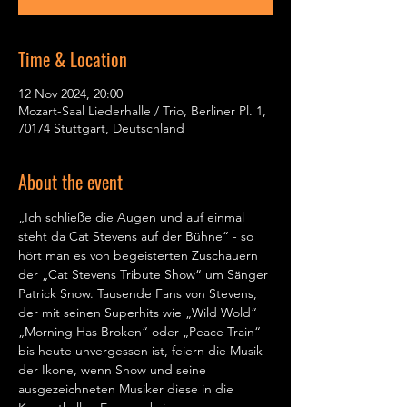
Time & Location
12 Nov 2024, 20:00
Mozart-Saal Liederhalle / Trio, Berliner Pl. 1,
70174 Stuttgart, Deutschland
About the event
„Ich schließe die Augen und auf einmal 
steht da Cat Stevens auf der Bühne“ - so 
hört man es von begeisterten Zuschauern 
der „Cat Stevens Tribute Show“ um Sänger 
Patrick Snow. Tausende Fans von Stevens, 
der mit seinen Superhits wie „Wild Wold“ 
„Morning Has Broken“ oder „Peace Train“ 
bis heute unvergessen ist, feiern die Musik 
der Ikone, wenn Snow und seine 
ausgezeichneten Musiker diese in die 