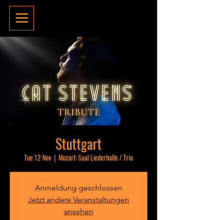
Stuttgart
Tue 12 Nov
  |  
Mozart-Saal Liederhalle / Trio
Anmeldung geschlossen
Jetzt andere Veranstaltungen
ansehen